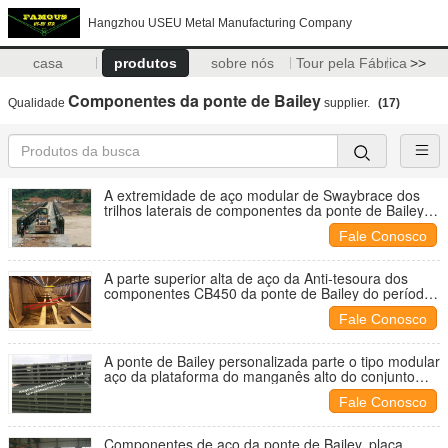
Hangzhou USEU Metal Manufacturing Company
casa
produtos
sobre nós
Tour pela Fábrica
>>
Componentes da ponte de Bailey
Qualidade
supplier.
(17)
A extremidade de aço modular de Swaybrace dos
trilhos laterais de componentes da ponte de Bailey
afixa o Decking da ponte para a passagem
Fale Conosco
A parte superior alta de aço da Anti-tesoura dos
componentes CB450 da ponte de Bailey do período
longo super Chords um mais baixo Bracings
Fale Conosco
A ponte de Bailey personalizada parte o tipo modular
aço da plataforma do manganês alto do conjunto
Q345B
Fale Conosco
Componentes de aço da ponte de Bailey, placa