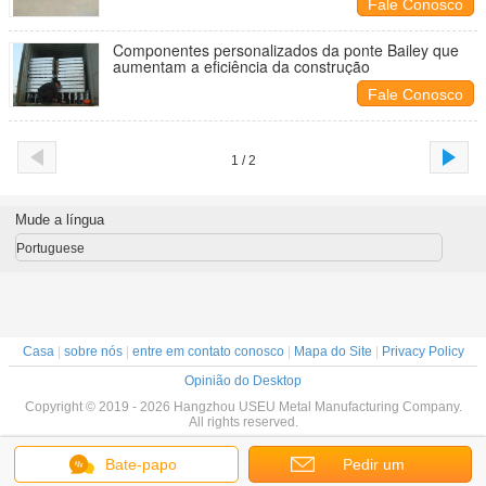
Fale Conosco
Componentes personalizados da ponte Bailey que
aumentam a eficiência da construção
Fale Conosco
1 / 2
Mude a língua
Portuguese
Casa
|
sobre nós
|
entre em contato conosco
|
Mapa do Site
|
Privacy Policy
Opinião do Desktop
Copyright © 2019 - 2026 Hangzhou USEU Metal Manufacturing Company.
All rights reserved.
Bate-papo
Pedir um