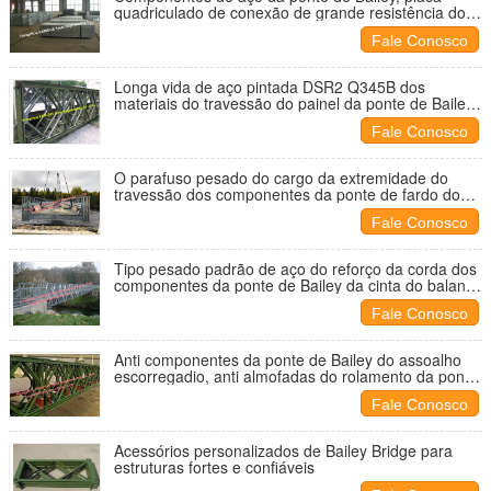
quadriculado de conexão de grande resistência do
anti deslizamento dos parafusos
Fale Conosco
Longa vida de aço pintada DSR2 Q345B dos
materiais do travessão do painel da ponte de Bailey
- Q460C
Fale Conosco
O parafuso pesado do cargo da extremidade do
travessão dos componentes da ponte de fardo do
estojo compacto 100 conecta o padrão britânico
Fale Conosco
Tipo pesado padrão de aço do reforço da corda dos
componentes da ponte de Bailey da cinta do balanço
de A572 GR50 ASTM
Fale Conosco
Anti componentes da ponte de Bailey do assoalho
escorregadio, anti almofadas do rolamento da ponte
do patim para a passagem pedestre
Fale Conosco
Acessórios personalizados de Bailey Bridge para
estruturas fortes e confiáveis