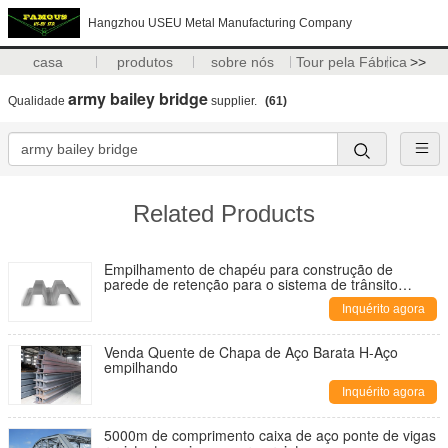
Hangzhou USEU Metal Manufacturing Company
casa
produtos
sobre nós
Tour pela Fábrica
>>
army bailey bridge
Qualidade
supplier.
(61)
Related Products
Empilhamento de chapéu para construção de
parede de retenção para o sistema de trânsito
rápido de massa (MRT)
Inquérito agora
Venda Quente de Chapa de Aço Barata H-Aço
empilhando
Inquérito agora
5000m de comprimento caixa de aço ponte de vigas