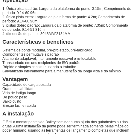
Aplicação
1. Única pista padrão: Largura da plataforma de ponte: 3.15m; Comprimento de
período: 9.14-60.96m
2. única pista extra: Largura da plataforma de ponte: 4.2m; Comprimento de
período: 9.14-60.96m
3. pistas dobro padrão: Largura da plataforma de ponte: 7.35m; Comprimento
de período: 9.14-51.816m
4. dimensão do painel: 3048MM*2134MM
Características e benefícios
Sistema de ponte modular, pre-projetado, pré-fabricado
Componentes permutáveis padrão
Altamente adaptável, inteiramente reusável e re-locatable
Transportado em uns recipientes de ISO padrão
Rápido e simples construir usando o trabalho
Galvanizado inteiramente para a manutenção da longa vida e do mínimo
Vantagem
Capacidade de carga pesada
Grande estabilidade
Vida de fadiga longa
De pouco peso
Baixo custo
Ereção fácil e rápida
A instalação
É fácil a montar pontes de Bailey sem nenhuma ajuda dos guindastes ou das
gruas. A uma instalação da ponte pode ser terminada somente pelas mãos do
poder humano, usando as ferramentas de lançamento completas que incluem