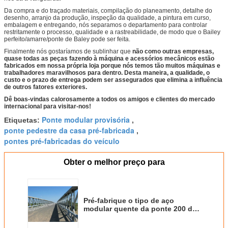
Da compra e do traçado materiais, compilação do planeamento, detalhe do
desenho, arranjo da produção, inspeção da qualidade, a pintura em curso,
embalagem e entregando, nós separamos o departamento para controlar
restritamente o processo, qualidade e a rastreabilidade, de modo que o Bailey
perfeito/amarre/ponte de Baley pode ser feita.
Finalmente nós gostaríamos de sublinhar que
não como outras empresas,
quase todas as peças fazendo à máquina e acessórios mecânicos estão
fabricados em nossa própria loja porque nós temos tão muitos máquinas e
trabalhadores maravilhosos para dentro. Desta maneira, a qualidade, o
custo e o prazo de entrega podem ser assegurados que elimina a influência
de outros fatores exteriores.
Dê boas-vindas calorosamente a todos os amigos e clientes do mercado
internacional para visitar-nos!
Ponte modular provisória
Etiquetas:
,
ponte pedestre da casa pré-fabricada
,
pontes pré-fabricadas do veículo
Obter o melhor preço para
Pré-fabrique o tipo de aço
modular quente da ponte 200 da
pista dobro da construção
galvanizado