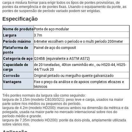
carga e mistura formar para erigir todos os tipos de pontes provisórias, de
pontes da emergência e de pontes fixas. Usando o equipamento da ponte, as
pontes de suspensão de período variado podem ser erigidas.
Especificação
Nome do produto
Ponte de aço modular
Largura
3.7m
Período máximo
64meter escolhem o período e o multi período 200meter
Plataforma de
Painel de aço do composit
ponte
Categoria de aço
Q345B (equivalente a ASTM A572)
Capacidade de
de 20 toneladas, 40ton caminhão etc., ou HS20-44, HS25-
carga
44/Truck 20
Corrosão
Original pintado ou mergulho quente galvanizado
Vantagens
Fixe o preço da análise e de apoios completos eficazes e
técnicos
Três pontes normais da largura são como seguindo:
largura de 3.15m (modelo CB100/321): peso leve e carga, usados na maior
parte sobre rios médios ou pequenos do período.
largura de 4.2m (modelo HD200): marcou ambos na dimensão da métrica e da
polegada, usada na maior parte no mercado internacional sobre rios do
período médio e grande.
largura de 7.35m (modelo HD200): ponte da dois-pista, amplamente utilizada
sobre vários rios.