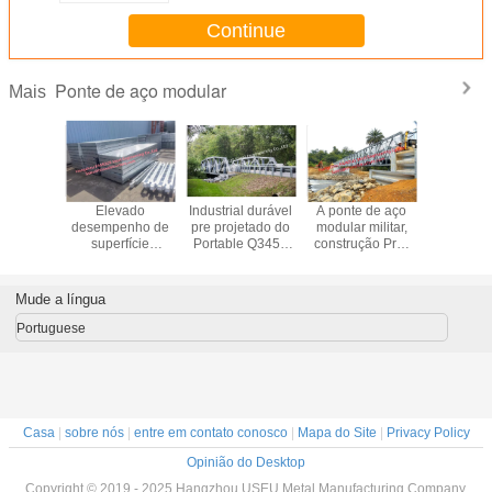
Continue
Ponte de aço modular
Mais
de aço
Elevado
Industrial durável
A ponte de aço
Tratam
ar de
desempenho de
pre projetado do
modular militar,
pinta
ey, a
superfície
Portable Q345B
construção Pre-
galvan
ão de aço
modular
da ponte da
projetou a ponte
quente da
sória
provisório da
construção de aço
pedestre da casa
fabricação
nizada
pintura do verde
da estrada
pré-fabricada
modular l
Mude a língua
te do
da construção de
através do rio
ponte do 
ent da
ponte/HDG
Portuguese
nte
Casa
|
sobre nós
|
entre em contato conosco
|
Mapa do Site
|
Privacy Policy
Opinião do Desktop
Copyright © 2019 - 2025 Hangzhou USEU Metal Manufacturing Company.