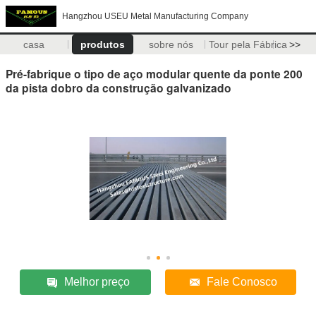
Hangzhou USEU Metal Manufacturing Company
casa
produtos
sobre nós
Tour pela Fábrica
>>
Pré-fabrique o tipo de aço modular quente da ponte 200
da pista dobro da construção galvanizado
Melhor preço
Fale Conosco