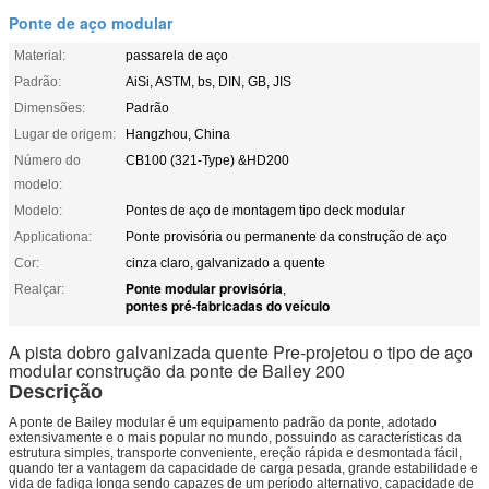
Ponte de aço modular
Material:
passarela de aço
Padrão:
AiSi, ASTM, bs, DIN, GB, JIS
Dimensões:
Padrão
Lugar de origem:
Hangzhou, China
Número do
CB100 (321-Type) &HD200
modelo:
Modelo:
Pontes de aço de montagem tipo deck modular
Applicationa:
Ponte provisória ou permanente da construção de aço
Cor:
cinza claro, galvanizado a quente
Ponte modular provisória
Realçar:
,
pontes pré-fabricadas do veículo
A pista dobro galvanizada quente Pre-projetou o tipo de aço
modular construção da ponte de Bailey 200
Descrição
A ponte de Bailey modular é um equipamento padrão da ponte, adotado
extensivamente e o mais popular no mundo, possuindo as características da
estrutura simples, transporte conveniente, ereção rápida e desmontada fácil,
quando ter a vantagem da capacidade de carga pesada, grande estabilidade e
vida de fadiga longa sendo capazes de um período alternativo, capacidade de