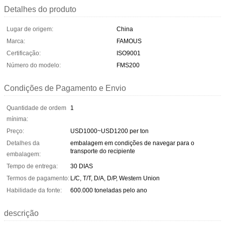
Detalhes do produto
Lugar de origem:
China
Marca:
FAMOUS
Certificação:
ISO9001
Número do modelo:
FMS200
Condições de Pagamento e Envio
Quantidade de ordem
1
mínima:
Preço:
USD1000~USD1200 per ton
Detalhes da
embalagem em condições de navegar para o
transporte do recipiente
embalagem:
Tempo de entrega:
30 DIAS
Termos de pagamento:
L/C, T/T, D/A, D/P, Western Union
Habilidade da fonte:
600.000 toneladas pelo ano
descrição