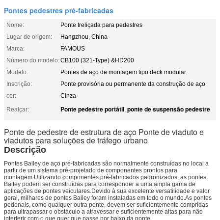
Pontes pedestres pré-fabricadas
Nome:
Ponte treliçada para pedestres
Lugar de origem:
Hangzhou, China
Marca:
FAMOUS
Número do modelo:
CB100 (321-Type) &HD200
Modelo:
Pontes de aço de montagem tipo deck modular
Inscrição:
Ponte provisória ou permanente da construção de aço
cor:
Cinza
Ponte pedestre portátil
ponte de suspensão pedestre
Realçar:
,
Ponte de pedestre de estrutura de aço Ponte de viaduto e
viadutos para soluções de tráfego urbano
Descrição
Pontes Bailey de aço pré-fabricadas são normalmente construídas no local a
partir de um sistema pré-projetado de componentes prontos para
montagem.Utilizando componentes pré-fabricados padronizados, as pontes
Bailey podem ser construídas para corresponder a uma ampla gama de
aplicações de pontes veiculares.Devido à sua excelente versatilidade e valor
geral, milhares de pontes Bailey foram instaladas em todo o mundo.As pontes
pedonais, como qualquer outra ponte, devem ser suficientemente compridas
para ultrapassar o obstáculo a atravessar e suficientemente altas para não
interferir com o que quer que passe por baixo da ponte.