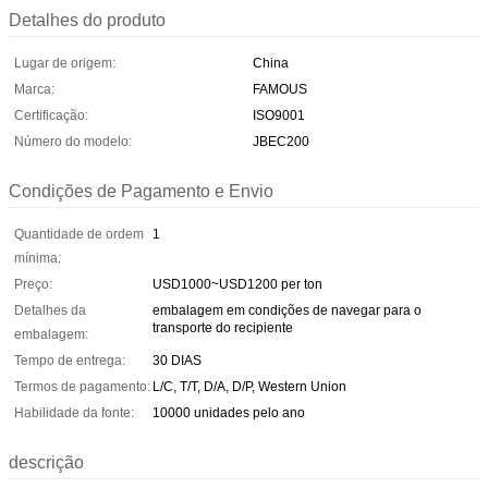
Detalhes do produto
Lugar de origem:
China
Marca:
FAMOUS
Certificação:
ISO9001
Número do modelo:
JBEC200
Condições de Pagamento e Envio
Quantidade de ordem
1
mínima:
Preço:
USD1000~USD1200 per ton
Detalhes da
embalagem em condições de navegar para o
transporte do recipiente
embalagem:
Tempo de entrega:
30 DIAS
Termos de pagamento:
L/C, T/T, D/A, D/P, Western Union
Habilidade da fonte:
10000 unidades pelo ano
descrição