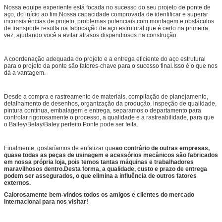
Nossa equipe experiente está focada no sucesso do seu projeto de ponte de
aço, do início ao fim.Nossa capacidade comprovada de identificar e superar
inconsistências de projeto, problemas potenciais com montagem e obstáculos
de transporte resulta na fabricação de aço estrutural que é certo na primeira
vez, ajudando você a evitar atrasos dispendiosos na construção.
A coordenação adequada do projeto e a entrega eficiente do aço estrutural
para o projeto da ponte são fatores-chave para o sucesso final.Isso é o que nos
dá a vantagem.
Desde a compra e rastreamento de materiais, compilação de planejamento,
detalhamento de desenhos, organização da produção, inspeção de qualidade,
pintura contínua, embalagem e entrega, separamos o departamento para
controlar rigorosamente o processo, a qualidade e a rastreabilidade, para que
o Bailey/Belay/Baley perfeito Ponte pode ser feita.
Finalmente, gostaríamos de enfatizar que
ao contrário de outras empresas,
quase todas as peças de usinagem e acessórios mecânicos são fabricados
em nossa própria loja, pois temos tantas máquinas e trabalhadores
maravilhosos dentro.Desta forma, a qualidade, custo e prazo de entrega
podem ser assegurados, o que elimina a influência de outros fatores
externos.
Calorosamente bem-vindos todos os amigos e clientes do mercado
internacional para nos visitar!