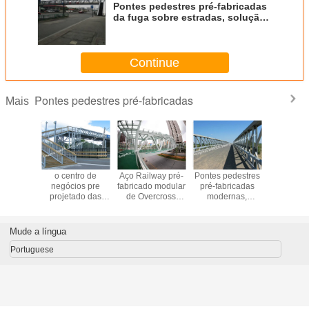
Pontes pedestres pré-fabricadas
da fuga sobre estradas, solução
pedestre do tráfego urbano do
acercamento
Continue
Pontes pedestres pré-fabricadas
Mais
 pré-
o centro de
Aço Railway pré-
Pontes pedestres
O aço 
ado do
negócios pre
fabricado modular
pré-fabricadas
fabrica
mão de
projetado das
de Overcross
modernas,
forma circ
lk das
pontes pedestres
Q345B das
estrada provisória
arco const
edestres
da largura de
pontes pedestres
modular da
ponte so
 acima da
7.3m resolve o
personalizado
passagem
estra
Mude a língua
a estrada
tráfego
superior do
transvers
htseeing
congestionado
passadiço de
soluçõe
Portuguese
Bailey
tráfego 