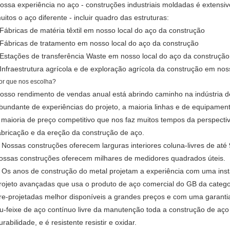
ossa experiência no aço - construções industriais moldadas é extensivo
uitos o aço diferente - incluir quadro das estruturas:
 Fábricas de matéria têxtil em nosso local do aço da construção
 Fábricas de tratamento em nosso local do aço da construção
 Estações de transferência Waste em nosso local do aço da construção
 Infraestrutura agrícola e de exploração agrícola da construção em nos
or que nos escolha?
osso rendimento de vendas anual está abrindo caminho na indústria de
bundante de experiências do projeto, a maioria linhas e de equipam
 maioria de preço competitivo que nos faz muitos tempos da perspecti
abricação e da ereção da construção de aço.
Nossas construções oferecem larguras interiores coluna-livres de até
.
ossas construções oferecem milhares de medidores quadrados úteis.
Os anos de construção do metal projetam a experiência com uma ins
.
rojeto avançadas que usa o produto de aço comercial do GB da categor
re-projetadas melhor disponíveis a grandes preços e com uma garantia 
u-feixe de aço contínuo livre da manutenção toda a construção de aço 
urabilidade, e é resistente resistir e oxidar.