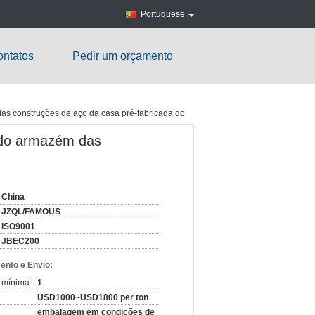
Portuguese
ntatos
Pedir um orçamento
 das construções de aço da casa pré-fabricada do
l do armazém das
China
JZQL/FAMOUS
ISO9001
JBEC200
nto e Envio:
 mínima:
1
USD1000~USD1800 per ton
embalagem em condições de