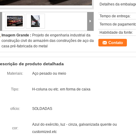
Detalhes da embalag
Tempo de entrega:
Termos de pagamento
Habilidade da fonte:
Imagem Grande :
Projeto de engenharia industrial da
construção civil do armazém das construções de aço da
Contato
casa pré-fabricada do metal
escrição de produto detalhada
Materiais:
Aço pesado ou meio
Tipo:
H-coluna ou etc. em forma de caixa
ofício:
SOLDADAS
Azul do exército, luz - cinza, galvanizada quente ou
cor:
customized.etc