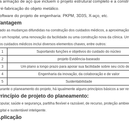
a armação de aço que incluem o projeto estrutural completo e a const
ré-fabricação do objeto metálico.
oftware do projeto de engenharia: PKPM, 3D3S, X-aço, etc.
Vantagem
ado as mudanças difundidas na construção dos cuidados médicos, a aproximação
e um hospital, uma renovação da facilidade ou uma construção nova da clínica. U
os cuidados médicos inclui diversos elementos chaves, entre outros:
1
Suportando funções e objetivos do cuidado do núcleo
2
projeto Evidência-baseado
3
Um plano a longo prazo para apoiar sua facilidade sobre seu ciclo de
4
Engenharia da inovação, da colaboração e de valor
5
Sustentabilidade
urante o planeamento do projeto, há igualmente alguns princípios básicos a ser re
rincípio de projeto do planeamento:
opular, saúde e segurança, partilha flexível e razoável, de recurso, proteção amb
igital e sustentável inteligente.
plicação