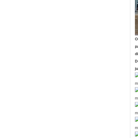
O
p
d
D
j