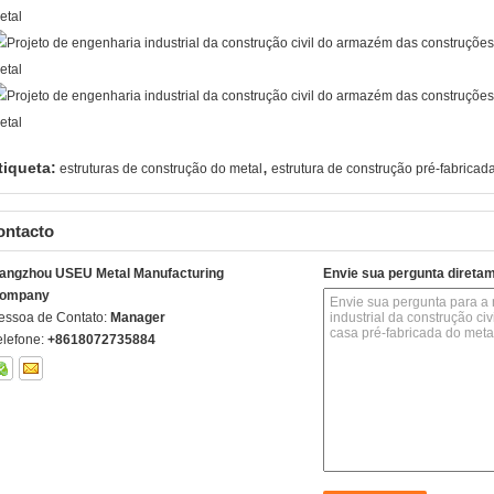
,
tiqueta:
estruturas de construção do metal
estrutura de construção pré-fabricad
ontacto
angzhou USEU Metal Manufacturing
Envie sua pergunta direta
ompany
essoa de Contato:
Manager
elefone:
+8618072735884