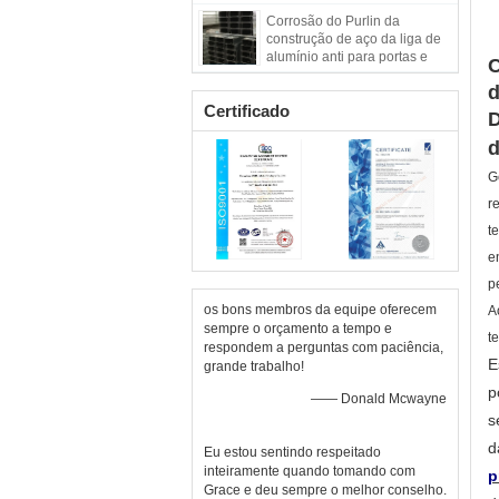
do metal de 210 compostos
Corrosão do Purlin da
construção de aço da liga de
alumínio anti para portas e
C
Windows
d
Certificado
D
d
G
r
t
e
p
os bons membros da equipe oferecem
A
sempre o orçamento a tempo e
t
respondem a perguntas com paciência,
E
grande trabalho!
p
—— Donald Mcwayne
s
d
Eu estou sentindo respeitado
inteiramente quando tomando com
p
Grace e deu sempre o melhor conselho.