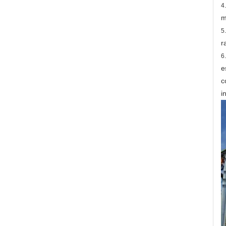
4
m
5
r
6
e
c
i