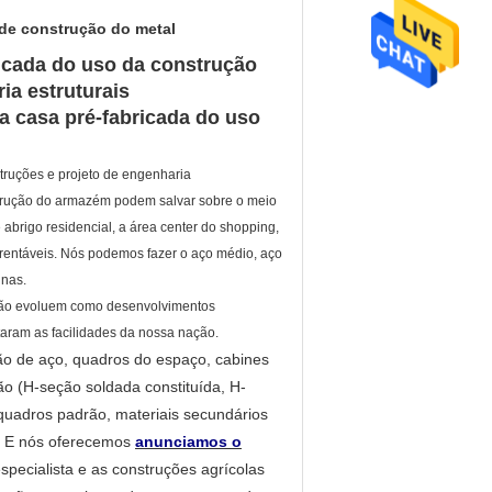
 de construção do metal
icada do uso da construção
ia estruturais
a casa pré-fabricada do uso
truções e projeto de engenharia
onstrução do armazém podem salvar sobre o meio
 abrigo residencial, a área center do shopping,
e rentáveis. Nós podemos fazer o aço médio, aço
inas.
rução evoluem como desenvolvimentos
taram as facilidades da nossa nação.
ão de aço, quadros do espaço, cabines
ão (H-seção soldada constituída, H-
 quadros padrão, materiais secundários
. E nós oferecemos
anunciamos o
specialista e as construções agrícolas