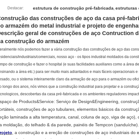
estrutura de construção pré-fabricada
estruturas
Destacar:
,
onstrução das construções de aço da casa pré-fabr
o armazém do metal industrial e projeto de engenhar
escrição geral de construções de aço Contruction d
a construção do armazém
eralmente nós podemos fazer a vária construção das construções de aço das cons
esidenciais/industriais/comerciais, nosso aço - os tipos industral moldados da c
empo de construção e fazer o hospital (e suas facilidades auxiliares como a área de
nsinando a área etc.) para ser muito mais adiantados e mais fáceis operacionais 
esado, ou o sistema inteiramente claro da armação de aço para o armazém ou ofic
o longo dos anos, nós vimos que a construção industrial para projetar e a const
ecnologicos, descobertas da casa pré-fabricada e os ambientes reguladores impac
spaço de Products&Service: Serviço de Design&Engineering, construç
ortáteis, construções de aço tubulares, elementos básicos da construç
eção laminada a alta temperatura, canal, coluna de aço, viga de aço),
a moldação, do telhado & da parede, painéis de Tempcon (sanduíche)
rojeto
, a construção e a ereção de construções de aço industriais do e