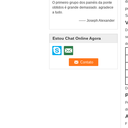
d
O primeiro grupo dos painéis da ponte
obtidos é grande demasiado. agradece
p
a tudo.
S
—— Joseph Alexander
D
s
Estou Chat Online Agora
d
D
P
P
d
A
F