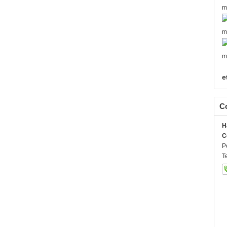
e
C
H
C
P
T