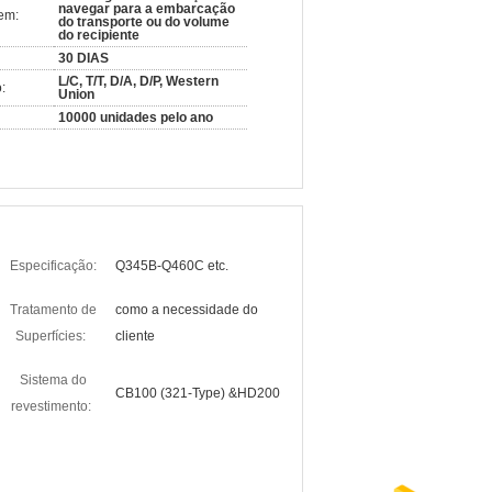
navegar para a embarcação
em:
do transporte ou do volume
do recipiente
30 DIAS
L/C, T/T, D/A, D/P, Western
:
Union
10000 unidades pelo ano
Especificação:
Q345B-Q460C etc.
Tratamento de
como a necessidade do
Superfícies:
cliente
Sistema do
CB100 (321-Type) &HD200
revestimento: