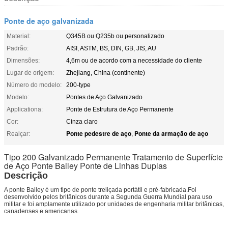
Ponte de aço galvanizada
Material:
Q345B ou Q235b ou personalizado
Padrão:
AISI, ASTM, BS, DIN, GB, JIS, AU
Dimensões:
4,6m ou de acordo com a necessidade do cliente
Lugar de origem:
Zhejiang, China (continente)
Número do modelo:
200-type
Modelo:
Pontes de Aço Galvanizado
Applicationa:
Ponte de Estrutura de Aço Permanente
Cor:
Cinza claro
Ponte pedestre de aço
Ponte da armação de aço
Realçar:
,
Tipo 200 Galvanizado Permanente Tratamento de Superfície
de Aço Ponte Bailey Ponte de Linhas Duplas
Descrição
A ponte Bailey é um tipo de ponte treliçada portátil e pré-fabricada.Foi
desenvolvido pelos britânicos durante a Segunda Guerra Mundial para uso
militar e foi amplamente utilizado por unidades de engenharia militar britânicas,
canadenses e americanas.