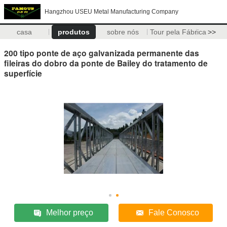
Hangzhou USEU Metal Manufacturing Company
casa
produtos
sobre nós
Tour pela Fábrica
>>
200 tipo ponte de aço galvanizada permanente das
fileiras do dobro da ponte de Bailey do tratamento de
superfície
Melhor preço
Fale Conosco