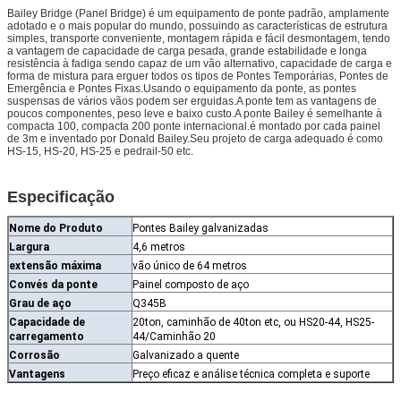
Bailey Bridge (Panel Bridge) é um equipamento de ponte padrão, amplamente
adotado e o mais popular do mundo, possuindo as características de estrutura
simples, transporte conveniente, montagem rápida e fácil desmontagem, tendo
a vantagem de capacidade de carga pesada, grande estabilidade e longa
resistência à fadiga sendo capaz de um vão alternativo, capacidade de carga e
forma de mistura para erguer todos os tipos de Pontes Temporárias, Pontes de
Emergência e Pontes Fixas.Usando o equipamento da ponte, as pontes
suspensas de vários vãos podem ser erguidas.A ponte tem as vantagens de
poucos componentes, peso leve e baixo custo.A ponte Bailey é semelhante à
compacta 100, compacta 200 ponte internacional.é montado por cada painel
de 3m e inventado por Donald Bailey.Seu projeto de carga adequado é como
HS-15, HS-20, HS-25 e pedrail-50 etc.
Especificação
Nome do Produto
Pontes Bailey galvanizadas
Largura
4,6 metros
extensão máxima
vão único de 64 metros
Convés da ponte
Painel composto de aço
Grau de aço
Q345B
Capacidade de
20ton, caminhão de 40ton etc, ou HS20-44, HS25-
carregamento
44/Caminhão 20
Corrosão
Galvanizado a quente
Vantagens
Preço eficaz e análise técnica completa e suporte