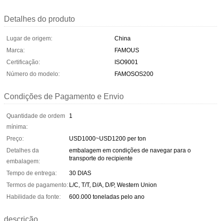
Detalhes do produto
Lugar de origem:
China
Marca:
FAMOUS
Certificação:
ISO9001
Número do modelo:
FAMOSOS200
Condições de Pagamento e Envio
Quantidade de ordem
1
mínima:
Preço:
USD1000~USD1200 per ton
Detalhes da
embalagem em condições de navegar para o
transporte do recipiente
embalagem:
Tempo de entrega:
30 DIAS
Termos de pagamento:
L/C, T/T, D/A, D/P, Western Union
Habilidade da fonte:
600.000 toneladas pelo ano
descrição