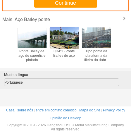
Continue
Aço Bailey ponte
Mais
ailey de
Ponte Bailey de
Q345B Ponte
Tipo ponte da
Ponte Bai
 longa
aço de superfície
Bailey de aço
plataforma da
aço de d
ação
pintada
fileira do dobro
personal
HD200 de Bailey
de aço modular
que iça a
Mude a língua
instalação no
local
Portuguese
Casa
|
sobre nós
|
entre em contato conosco
|
Mapa do Site
|
Privacy Policy
Opinião do Desktop
Copyright © 2019 - 2026 Hangzhou USEU Metal Manufacturing Company.
All rights reserved.