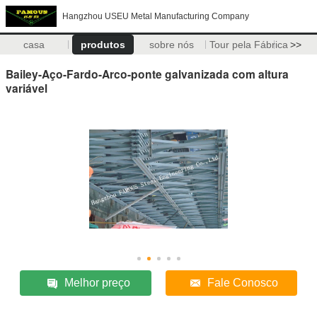
Hangzhou USEU Metal Manufacturing Company
casa
produtos
sobre nós
Tour pela Fábrica
>>
Bailey-Aço-Fardo-Arco-ponte galvanizada com altura
variável
Melhor preço
Fale Conosco