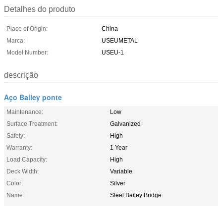
Detalhes do produto
Place of Origin:
China
Marca:
USEUMETAL
Model Number:
USEU-1
descrição
Aço Bailey ponte
Maintenance:
Low
Surface Treatment:
Galvanized
Safety:
High
Warranty:
1 Year
Load Capacity:
High
Deck Width:
Variable
Color:
Silver
Name:
Steel Bailey Bridge