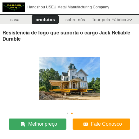
Hangzhou USEU Metal Manufacturing Company
casa
produtos
sobre nós
Tour pela Fábrica
>>
Resistência de fogo que suporta o cargo Jack Reliable
Durable
Melhor preço
Fale Conosco