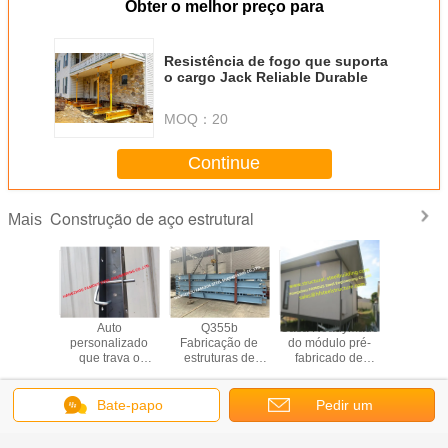
Obter o melhor preço para
Resistência de fogo que suporta
o cargo Jack Reliable Durable
MOQ：
20
Continue
Construção de aço estrutural
Mais
ura de
Auto
Q355b
Casa Readymade
Porão res
a de aço
personalizado
Fabricação de
do módulo pré-
de pouc
icada
que trava o
estruturas de
fabricado de
Jack Post
alizada
sistema de apoio
treliças de aço
pouco peso das
Recyclab
mericano
de apoio de aço
galvanizado
unidades de
do sistema ICFs
alojamento de
Bate-papo
Pedir um
Mude a língua
do alinhamento
Residental do
painel de
Portuguese
orçamento
sanduíche