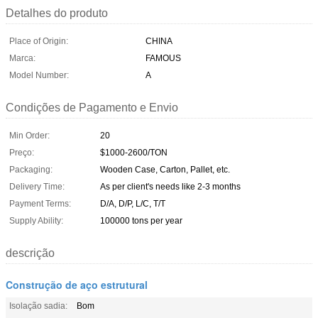
Detalhes do produto
Place of Origin:
CHINA
Marca:
FAMOUS
Model Number:
A
Condições de Pagamento e Envio
Min Order:
20
Preço:
$1000-2600/TON
Packaging:
Wooden Case, Carton, Pallet, etc.
Delivery Time:
As per client's needs like 2-3 months
Payment Terms:
D/A, D/P, L/C, T/T
Supply Ability:
100000 tons per year
descrição
Construção de aço estrutural
Isolação sadia:
Bom