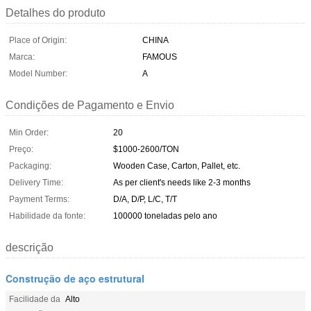
Detalhes do produto
Place of Origin:
CHINA
Marca:
FAMOUS
Model Number:
A
Condições de Pagamento e Envio
Min Order:
20
Preço:
$1000-2600/TON
Packaging:
Wooden Case, Carton, Pallet, etc.
Delivery Time:
As per client's needs like 2-3 months
Payment Terms:
D/A, D/P, L/C, T/T
Habilidade da fonte:
100000 toneladas pelo ano
descrição
Construção de aço estrutural
Facilidade da
Alto