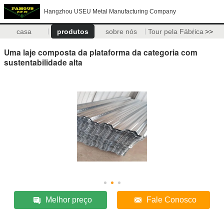
Hangzhou USEU Metal Manufacturing Company
casa
produtos
sobre nós
Tour pela Fábrica
>>
Uma laje composta da plataforma da categoria com
sustentabilidade alta
Melhor preço
Fale Conosco