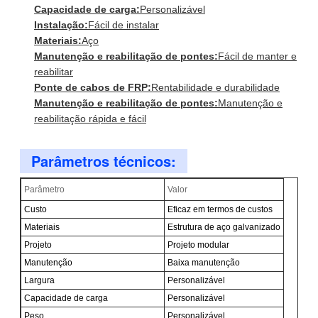
Capacidade de carga:
Personalizável
Instalação:
Fácil de instalar
Materiais:
Aço
Manutenção e reabilitação de pontes:
Fácil de manter e
reabilitar
Ponte de cabos de FRP:
Rentabilidade e durabilidade
Manutenção e reabilitação de pontes:
Manutenção e
reabilitação rápida e fácil
Parâmetros técnicos:
Parâmetro
Valor
Custo
Eficaz em termos de custos
Materiais
Estrutura de aço galvanizado
Projeto
Projeto modular
Manutenção
Baixa manutenção
Largura
Personalizável
Capacidade de carga
Personalizável
Peso
Personalizável