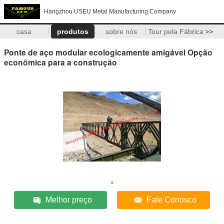
Hangzhou USEU Metal Manufacturing Company
casa
produtos
sobre nós
Tour pela Fábrica
>>
Ponte de aço modular ecologicamente amigável Opção
econômica para a construção
Melhor preço
Fale Conosco