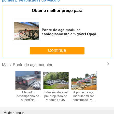
Obter o melhor preço para
Ponte de aço modular
ecologicamente amigável Opção
econômica para a construção
Continue
Ponte de aço modular
Mais
de aço
Elevado
Industrial durável
A ponte de aço
Tratam
ar de
desempenho de
pre projetado do
modular militar,
pinta
ey, a
superfície
Portable Q345B
construção Pre-
galvan
ão de aço
modular
da ponte da
projetou a ponte
quente da
sória
provisório da
construção de aço
pedestre da casa
fabricação
nizada
pintura do verde
da estrada
pré-fabricada
modular l
Mude a língua