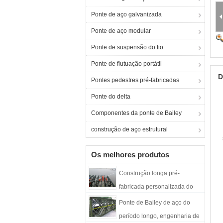
Ponte de aço galvanizada
Ponte de aço modular
Ponte de suspensão do fio
Ponte de flutuação portátil
D
Pontes pedestres pré-fabricadas
Ponte do delta
Componentes da ponte de Bailey
construção de aço estrutural
Os melhores produtos
Construção longa pré-
fabricada personalizada do
período de Bailey Bailey da
Ponte de Bailey de aço do
construção de aço do projeto
período longo, engenharia de