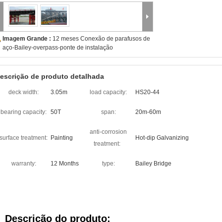
Imagem Grande :
12 meses Conexão de parafusos de
aço-Bailey-overpass-ponte de instalação
escrição de produto detalhada
deck width:
3.05m
load capacity:
HS20-44
bearing capacity:
50T
span:
20m-60m
anti-corrosion
surface treatment:
Painting
Hot-dip Galvanizing
treatment:
warranty:
12 Months
type:
Bailey Bridge
Descrição do produto: