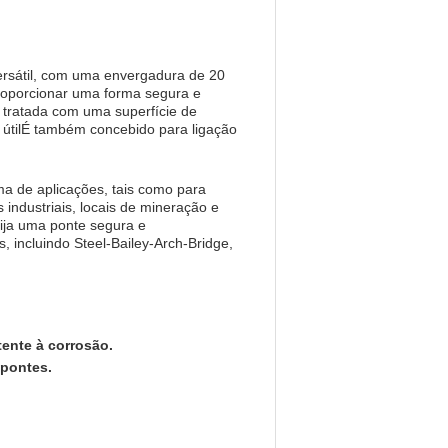
rsátil, com uma envergadura de 20
 proporcionar uma forma segura e
é tratada com uma superfície de
a útilÉ também concebido para ligação
 de aplicações, tais como para
 industriais, locais de mineração e
xija uma ponte segura e
 incluindo Steel-Bailey-Arch-Bridge,
tente à corrosão.
 pontes.