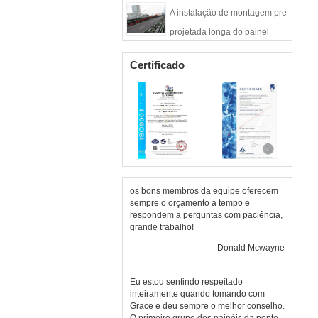
aço modular da estrutura da
A instalação de montagem pre
ponte do metal de 3m
projetada longa do painel
modular das pontes pedestres
Certificado
do período
os bons membros da equipe oferecem
sempre o orçamento a tempo e
respondem a perguntas com paciência,
grande trabalho!
—— Donald Mcwayne
Eu estou sentindo respeitado
inteiramente quando tomando com
Grace e deu sempre o melhor conselho.