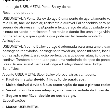
Introdução USEUMETAL Ponte Bailey de aço
Resumo do produto:
USEUMETAL A Ponte Bailey de aço é uma ponte de aço altamente ve
m a 60 m, fácil de instalar, resistente e durável.Foi concebido para
segura de atravessar riosA ponte é feita de aço de alta qualidade e 
pintura.tornando-o resistente à corrosão e dando-lhe uma longa vid
por parafusos, o que significa que pode ser facilmente montado.
Aplicações:
USEUMETAL A ponte Bailey de aço é adequada para uma ampla gama
passagens rodoviárias, passagens ferroviárias, bases militares, locais
outras aplicações.É a solução perfeita para qualquer situação que e
confiávelTambém é adequado para uma variedade de tipos de pontes,
Steel-Bailey-Truss-Overpass-Bridge e Bailey-Steel-Truss-Bridge.
Benefícios:
A ponte USEUMETAL Steel Bailey oferece várias vantagens:
Fácil de instalar devido à ligação de parafusos.
Muito durável devido à sua construção de aço e pintura resis
Versátil devido à sua adequação a uma variedade de tipos de
Seguro e confiável devido ao seu design.
Especificações:
Marca: USEUMETAL