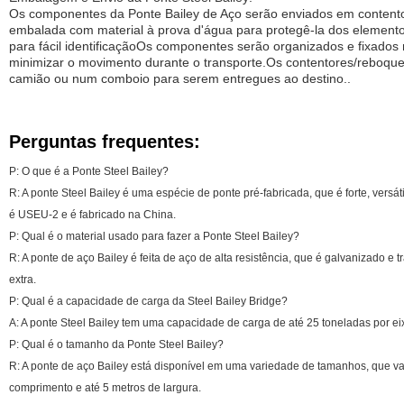
Os componentes da Ponte Bailey de Aço serão enviados em contento
embalada com material à prova d'água para protegê-la dos element
para fácil identificaçãoOs componentes serão organizados e fixados
minimizar o movimento durante o transporte.Os contentores/reboqu
camião ou num comboio para serem entregues ao destino..
Perguntas frequentes:
P: O que é a Ponte Steel Bailey?
R: A ponte Steel Bailey é uma espécie de ponte pré-fabricada, que é forte, vers
é USEU-2 e é fabricado na China.
P: Qual é o material usado para fazer a Ponte Steel Bailey?
R: A ponte de aço Bailey é feita de aço de alta resistência, que é galvanizado e 
extra.
P: Qual é a capacidade de carga da Steel Bailey Bridge?
A: A ponte Steel Bailey tem uma capacidade de carga de até 25 toneladas por ei
P: Qual é o tamanho da Ponte Steel Bailey?
R: A ponte de aço Bailey está disponível em uma variedade de tamanhos, que va
comprimento e até 5 metros de largura.