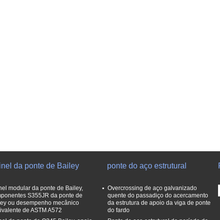
nel da ponte de Bailey
ponte do aço estrutural
nel modular da ponte de Bailey,
Overcrossing de aço galvanizado
ponentes S355JR da ponte de
quente do passadiço do acercamento
ley ou desempenho mecânico
da estrutura de apoio da viga de ponte
ivalente de ASTM A572
do fardo