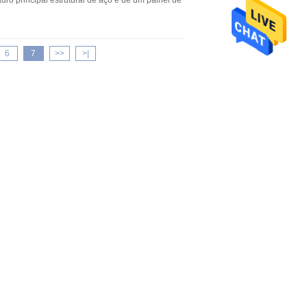
ro principal estrutural de aço e de um painel de
6
7
>>
>|