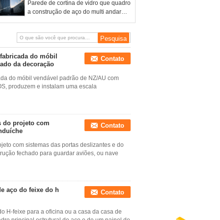
Parede de cortina de vidro que quadro
a construção de aço do multi andar
para o shopping do escritório de CBD
-fabricada do móbil
Contato
zado da decoração
cada do móbil vendável padrão de NZ/AU com
OS, produzem e instalam uma escala
s do projeto com
Contato
anduíche
jeto com sistemas das portas deslizantes e do
rução fechado para guardar aviões, ou nave
e aço do feixe do h
Contato
 H-feixe para a oficina ou a casa da casa de