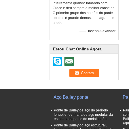
inteiramente quando tomando com
Grace e deu sempre o melhor conselho.
O primeiro grupo dos painéis da ponte
obtidos é grande demasiado. agradece
a tudo.
—— Joseph Alexander
Estou Chat Online Agora
Aço Bailey ponte
Pai
Ponte de Bailey de aço do período
Pai
longo, engenharia de aço modular da
com
estrutura da ponte do metal de 3m
Bai
equ
Ponte de Bailey do aço estrutural,