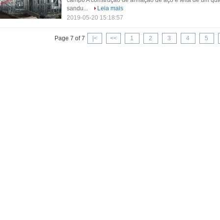
campo A construção de armação de aço é feita de um quad
sandu...
Leia mais
2019-05-20 15:18:57
Page 7 of 7
|<
<<
1
2
3
4
5