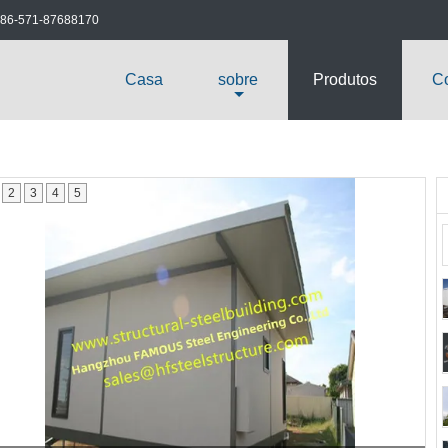
86-571-87688170
Casa
sobre
Produtos
Co
2
3
4
5