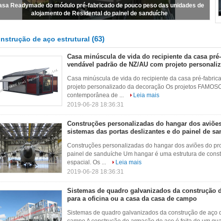
asa Readymade do módulo pré-fabricado de pouco peso das unidades de
alojamento de Residental do painel de sanduíche
(63)
nstrução de aço estrutural
Casa minúscula de vida do recipiente da casa pré
vendável padrão de NZ/AU com projeto personali
Casa minúscula de vida do recipiente da casa pré-fabri
projeto personalizado da decoração Os projetos FAMOS
contemporânea de ...
Leia mais
2019-06-28 18:36:31
Construções personalizadas do hangar dos aviõe
sistemas das portas deslizantes e do painel de s
Construções personalizadas do hangar dos aviões do pro
painel de sanduíche Um hangar é uma estrutura de const
espacial. Os ...
Leia mais
2019-06-28 18:36:31
Sistemas de quadro galvanizados da construção d
para a oficina ou a casa da casa de campo
Sistemas de quadro galvanizados da construção de aço do