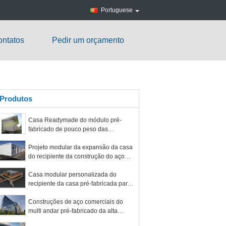
Portuguese
ntatos
Pedir um orçamento
Produtos
Casa Readymade do módulo pré-
fabricado de pouco peso das
unidades de alojamento de
Residental do painel de sanduíche
Projeto modular da expansão da casa
do recipiente da construção do aço
estrutural das unidades da sala de
aula/escritório
Casa modular personalizada do
recipiente da casa pré-fabricada para
a barra do shopping ou de café
Construções de aço comerciais do
multi andar pré-fabricado da alta
intensidade para o hospital