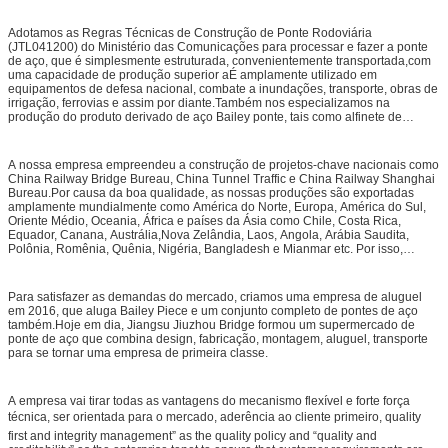
Adotamos as Regras Técnicas de Construção de Ponte Rodoviária
(JTL041200) do Ministério das Comunicações para processar e fazer a ponte
de aço, que é simplesmente estruturada, convenientemente transportada,com
uma capacidade de produção superior aÉ amplamente utilizado em
equipamentos de defesa nacional, combate a inundações, transporte, obras de
irrigação, ferrovias e assim por diante.Também nos especializamos na
produção do produto derivado de aço Bailey ponte, tais como alfinete de
painel, transom não padrão, ponte, poste final feminino, poste final masculino,
banco da ponte, base, acorde reforçado, clip e assim por diante.Todos os
acessórios de usinagem de Bailey tipo ponte são feitos por nós mesmos, que
A nossa empresa empreendeu a construção de projetos-chave nacionais como
pode controlar a qualidade, custo e tempo de entrega.
China Railway Bridge Bureau, China Tunnel Traffic e China Railway Shanghai
Bureau.Por causa da boa qualidade, as nossas produções são exportadas
amplamente mundialmente como América do Norte, Europa, América do Sul,
Oriente Médio, Oceania, África e países da Ásia como Chile, Costa Rica,
Equador, Canana, Austrália,Nova Zelândia, Laos, Angola, Arábia Saudita,
Polônia, Romênia, Quênia, Nigéria, Bangladesh e Mianmar etc. Por isso,
somos amplamente recebidos e aceitos pelos mercados internacionais.
Para satisfazer as demandas do mercado, criamos uma empresa de aluguel
em 2016, que aluga Bailey Piece e um conjunto completo de pontes de aço
também.Hoje em dia, Jiangsu Jiuzhou Bridge formou um supermercado de
ponte de aço que combina design, fabricação, montagem, aluguel, transporte
para se tornar uma empresa de primeira classe.
A empresa vai tirar todas as vantagens do mecanismo flexível e forte força
técnica, ser orientada para o mercado, aderência ao cliente primeiro, quality
first and integrity management” as the quality policy and “quality and