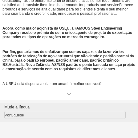
creditability” as the enterprise tenet to ensure that customer requirements are
satisfied and translate them into the demands for products and serviceFornece
produtos e serviços de alta qualidade para os clientes e tenta o seu melhor
para criar banda e credibilidade, enriquecer o pessoal profissional
excepcional,cria benefícios com gestão científica e tecnologia avançada para
criar uma empresa de estruturas de aço de primeira classe.
Agora, como maior acionista da USEU, a FAMOUS Steel Engineering
Company recebe o prémio de ser o único agente de projeto de exportação
para todos os tipos de operações no mercado estrangeiro.
Por fim, gostaríamos de enfatizar que somos capazes de fazer vários
padrões de fabricação de aço estrutural que vão desde o padrão normal da
China, para o padrão europeu, padrão americano, padrão britânico
BS,Austrália Nova Zelândia AS/NZS padrão e ponte baseada em aço projeto
e construção de acordo com os requisitos de diferentes clientes.
A USEU está disposta a criar um amanhã melhor com você!
Mude a língua
Portuguese