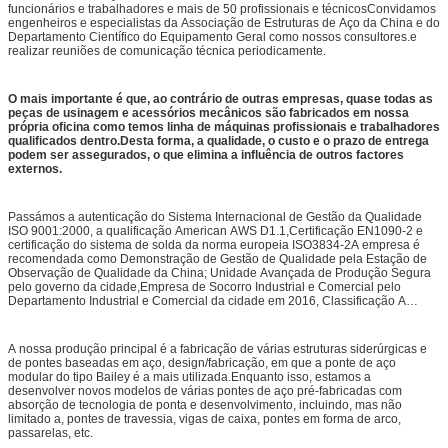
funcionários e trabalhadores e mais de 50 profissionais e técnicosConvidamos
engenheiros e especialistas da Associação de Estruturas de Aço da China e do
Departamento Científico do Equipamento Geral como nossos consultores.e
realizar reuniões de comunicação técnica periodicamente.
O mais importante é que, ao contrário de outras empresas, quase todas as
peças de usinagem e acessórios mecânicos são fabricados em nossa
própria oficina como temos linha de máquinas profissionais e trabalhadores
qualificados dentro.Desta forma, a qualidade, o custo e o prazo de entrega
podem ser assegurados, o que elimina a influência de outros factores
externos.
Passámos a autenticação do Sistema Internacional de Gestão da Qualidade
ISO 9001:2000, a qualificação American AWS D1.1,Certificação EN1090-2 e
certificação do sistema de solda da norma europeia ISO3834-2A empresa é
recomendada como Demonstração de Gestão de Qualidade pela Estação de
Observação de Qualidade da China; Unidade Avançada de Produção Segura
pelo governo da cidade,Empresa de Socorro Industrial e Comercial pelo
Departamento Industrial e Comercial da cidade em 2016, Classificação A
empresa de proteção do trabalho pelo Departamento do Trabalho da cidade
em 2016, Um crédito fiscal de negócios da cidade de Hangzhou.Ao mesmo
tempo, declaramos a patente da tecnologia de produção e a produção prática
A nossa produção principal é a fabricação de várias estruturas siderúrgicas e
da ponte equipada de aço estrada para o Escritório Nacional de Direitos de
de pontes baseadas em aço, design/fabricação, em que a ponte de aço
Propriedade do Conhecimento.
modular do tipo Bailey é a mais utilizada.Enquanto isso, estamos a
desenvolver novos modelos de várias pontes de aço pré-fabricadas com
absorção de tecnologia de ponta e desenvolvimento, incluindo, mas não
limitado a, pontes de travessia, vigas de caixa, pontes em forma de arco,
passarelas, etc.