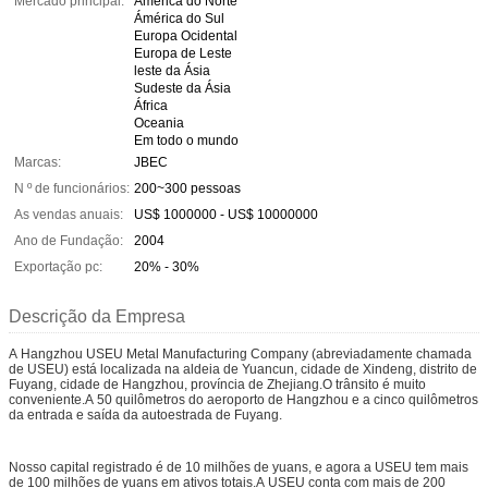
Mercado principal:
América do Norte
Ámérica do Sul
Europa Ocidental
Europa de Leste
leste da Ásia
Sudeste da Ásia
África
Oceania
Em todo o mundo
Marcas:
JBEC
N º de funcionários:
200~300 pessoas
As vendas anuais:
US$ 1000000 - US$ 10000000
Ano de Fundação:
2004
Exportação pc:
20% - 30%
Descrição da Empresa
A Hangzhou USEU Metal Manufacturing Company (abreviadamente chamada
de USEU) está localizada na aldeia de Yuancun, cidade de Xindeng, distrito de
Fuyang, cidade de Hangzhou, província de Zhejiang.O trânsito é muito
conveniente.A 50 quilômetros do aeroporto de Hangzhou e a cinco quilômetros
da entrada e saída da autoestrada de Fuyang.
Nosso capital registrado é de 10 milhões de yuans, e agora a USEU tem mais
de 100 milhões de yuans em ativos totais.A USEU conta com mais de 200