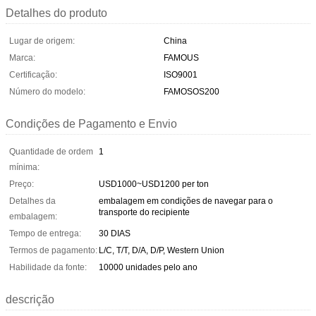
Detalhes do produto
Lugar de origem:
China
Marca:
FAMOUS
Certificação:
ISO9001
Número do modelo:
FAMOSOS200
Condições de Pagamento e Envio
Quantidade de ordem
1
mínima:
Preço:
USD1000~USD1200 per ton
Detalhes da
embalagem em condições de navegar para o
transporte do recipiente
embalagem:
Tempo de entrega:
30 DIAS
Termos de pagamento:
L/C, T/T, D/A, D/P, Western Union
Habilidade da fonte:
10000 unidades pelo ano
descrição