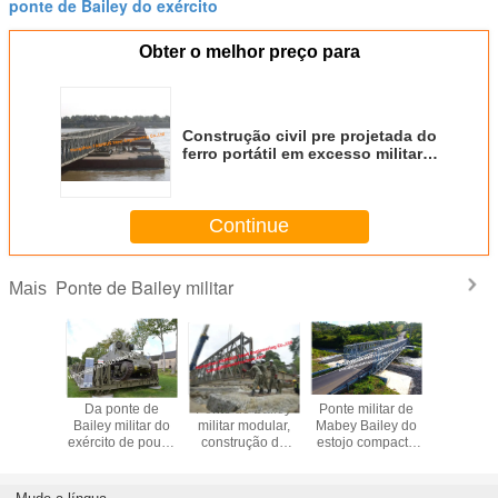
ponte de Bailey do exército
Obter o melhor preço para
Construção civil pre projetada do
ferro portátil em excesso militar
do painel das pontes
Continue
Ponte de Bailey militar
Mais
njunto
Da ponte de
Ponte de Bailey
Ponte militar de
Ponte de 
ar da
Bailey militar do
militar modular,
Mabey Bailey do
provisória
ção da
exército de pouco
construção da
estojo compacto
projet
e Bailey
peso painel
construção de aço
200, forças
modern
strutural
provisório ou
do salvamento da
armadas portáteis
construção
e guerra
permanente de
emergência das
da ponte do
para o u