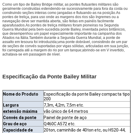
Como um tipo de Bailey Bridge militar, as pontes flutuantes militares são
geralmente construídas estendendo-se sucessivamente para fora da costa ou
construindo seções inteiras como jangadas e flutuando-as na posição.As
pontes de treliça, para uso onde as margens dos rios são íngremes ou a
navegação deve ser mantida aberta, são feitas em painéis facilmente
aparafusados.As pontes de treliça militares foram pioneiras na Segunda
Guerra Mundial pela bem-sucedida ponte Bailey, inventada pelos britânicos,
que desempenhou um papel especialmente importante na campanha dos
Aliados na Itália.Também durante a Segunda Guerra Mundial, a ponte de
assalto em tesoura foi introduzida;uma ponte dobrável, consistindo de um par
de seções de convés suportadas por vigas sólidas, articuladas em sua junção,
foi carregada até a margem do rio por um tanque;abrindo-se em V invertido,
achatava-se em passagem de nível.
Especificação da Ponte Bailey Militar
Nome do Produto
Especificação da ponte Bailey compacta tipo
200
Largura
7,3m, 4,2m, 7,5m etc.
extensão máxima
vão único de 64 metros
Convés da ponte
Painel de ponte de aço
Grau de aço
Q460C A572 etc.
Capacidade de
20ton, caminhão de 40ton etc, ou HS20-44,