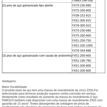
YXB65-186-558
(2) piso de aço galvanizado tipo aberto
YX75-230-690
YX75-200-600
YX38-152-915
YX51-305-915
YX76-305-915
YX75-230-690
YX75-200-600
YX51-250-750
YX51-335-1005
YX76-344-688
(3) piso de aço galvanizado com cauda de andorinha
YX51-200-600
YX51-190-760
YX51-200-800
YX51-200-600
Vantagens:
Maior Durabilidade
O produto base de aço tem uma massa de revestimento de zinco Z350.Foi
selecionado para fornecer proteção superior contra corrosão em serviço,
diretamente como resultado do aumento da massa do revestimento.O aço
FAMOUS também está disponível com uma massa de revestimento Z450 com
garantia de 15 anos*.Testes abrangentes de soldagem de pinos de
cisalhamento em uma faixa de espessura de base com ambas as massas de