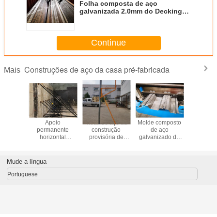
Folha composta de aço
galvanizada 2.0mm do Decking
do assoalho para a construção
de assoalho
Continue
Construções de aço da casa pré-fabricada
Mais
são do
Apoio
Metal de aço da
Molde composto
Construç
in da
permanente
construção
de aço
aço p
ão de aço
horizontal
provisória de
galvanizado do
fabricadas 
ga de
provisório do
ASTM que apoia
Decking do metal
instal
anti para
suporte e da
Aechives
para a construção
 Windows
parede
de sistema da laje
Mude a língua
de assoalho
Portuguese