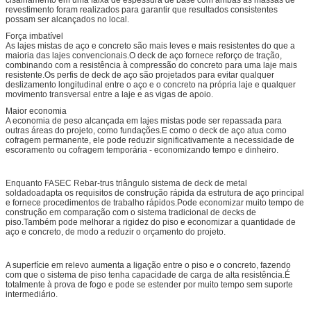
revestimento foram realizados para garantir que resultados consistentes
possam ser alcançados no local.
Força imbatível
As lajes mistas de aço e concreto são mais leves e mais resistentes do que a
maioria das lajes convencionais.O deck de aço fornece reforço de tração,
combinando com a resistência à compressão do concreto para uma laje mais
resistente.Os perfis de deck de aço são projetados para evitar qualquer
deslizamento longitudinal entre o aço e o concreto na própria laje e qualquer
movimento transversal entre a laje e as vigas de apoio.
Maior economia
A economia de peso alcançada em lajes mistas pode ser repassada para
outras áreas do projeto, como fundações.E como o deck de aço atua como
cofragem permanente, ele pode reduzir significativamente a necessidade de
escoramento ou cofragem temporária - economizando tempo e dinheiro.
Enquanto FASEC Rebar-trus triângulo sistema de deck de metal
soldado
adapta os requisitos de construção rápida da estrutura de aço principal
e fornece procedimentos de trabalho rápidos.
Pode economizar muito tempo de
construção em comparação com o sistema tradicional de decks de
piso.Também pode melhorar a rigidez do piso e economizar a quantidade de
aço e concreto, de modo a reduzir o orçamento do projeto.
A superfície em relevo aumenta a ligação entre o piso e o concreto, fazendo
com que o sistema de piso tenha capacidade de carga de alta resistência.
É
totalmente à prova de fogo e pode se estender por muito tempo sem suporte
intermediário.