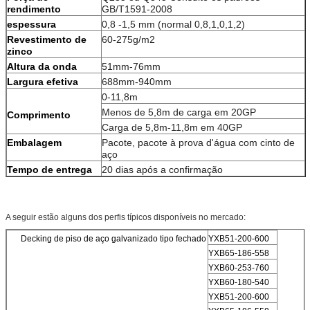
rendimento
GB/T1591-2008
espessura
0,8 -1,5 mm (normal 0,8,1,0,1,2)
Revestimento de
60-275g/m2
zinco
Altura da onda
51mm-76mm
Largura efetiva
688mm-940mm
0-11,8m
Menos de 5,8m de carga em 20GP
Comprimento
Carga de 5,8m-11,8m em 40GP
Embalagem
Pacote, pacote à prova d'água com cinto de
aço
Tempo de entrega
20 dias após a confirmação
A seguir estão alguns dos perfis típicos disponíveis no mercado:
Decking de piso de aço galvanizado tipo fechado
YXB51-200-600
YXB65-186-558
YXB60-253-760
YXB60-180-540
YXB51-200-600