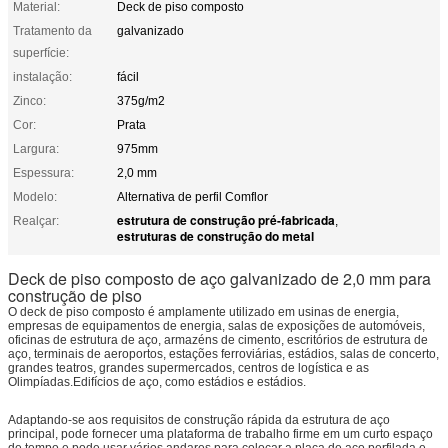
Material:
Deck de piso composto
Tratamento da
galvanizado
superfície:
instalação:
fácil
Zinco:
375g/m2
Cor:
Prata
Largura:
975mm
Espessura:
2,0 mm
Modelo:
Alternativa de perfil Comflor
estrutura de construção pré-fabricada
Realçar:
,
estruturas de construção do metal
Deck de piso composto de aço galvanizado de 2,0 mm para
construção de piso
O deck de piso composto é amplamente utilizado em usinas de energia,
empresas de equipamentos de energia, salas de exposições de automóveis,
oficinas de estrutura de aço, armazéns de cimento, escritórios de estrutura de
aço, terminais de aeroportos, estações ferroviárias, estádios, salas de concerto,
grandes teatros, grandes supermercados, centros de logística e as
Olimpíadas.Edifícios de aço, como estádios e estádios.
Adaptando-se aos requisitos de construção rápida da estrutura de aço
principal, pode fornecer uma plataforma de trabalho firme em um curto espaço
de tempo e pode usar vários andares para colocar a placa de aço perfilada e