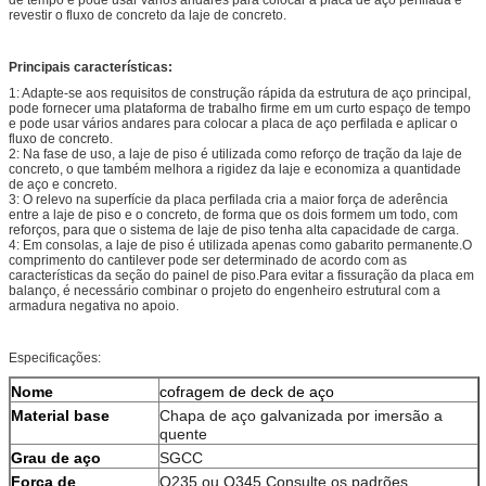
revestir o fluxo de concreto da laje de concreto.
Principais características:
1: Adapte-se aos requisitos de construção rápida da estrutura de aço principal,
pode fornecer uma plataforma de trabalho firme em um curto espaço de tempo
e pode usar vários andares para colocar a placa de aço perfilada e aplicar o
fluxo de concreto.
2: Na fase de uso, a laje de piso é utilizada como reforço de tração da laje de
concreto, o que também melhora a rigidez da laje e economiza a quantidade
de aço e concreto.
3: O relevo na superfície da placa perfilada cria a maior força de aderência
entre a laje de piso e o concreto, de forma que os dois formem um todo, com
reforços, para que o sistema de laje de piso tenha alta capacidade de carga.
4: Em consolas, a laje de piso é utilizada apenas como gabarito permanente.O
comprimento do cantilever pode ser determinado de acordo com as
características da seção do painel de piso.Para evitar a fissuração da placa em
balanço, é necessário combinar o projeto do engenheiro estrutural com a
armadura negativa no apoio.
Especificações:
Nome
cofragem de deck de aço
Material base
Chapa de aço galvanizada por imersão a
quente
Grau de aço
SGCC
Força de
Q235 ou Q345 Consulte os padrões